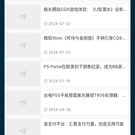
舰长模拟CQ9游戏体验：《U型潜水》全新潜
艇和迷彩更新8/2发布！
2024-07-23
微软Xbox《死侍与金刚狼》手柄引发CQ9游
戏试玩家热议
2024-07-23
PS Portal在欧美创下销售纪录，成为BB游戏
试玩新宠！
2024-07-16
台电P50平板搭载紫光展锐T606处理器：带
来顶级BB电子性能体验
2024-04-29
易支付平台：汇聚支付力量，创造无限可能