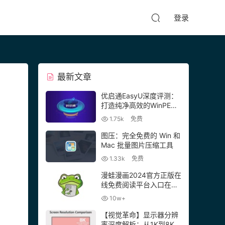
登录
最新文章
优启通EasyU深度评测：
打造纯净高效的WinPE系
统维护利器
1.75k
免费
图压：完全免费的 Win 和
Mac 批量图片压缩工具
1.33k
免费
漫蛙漫画2024官方正版在
线免费阅读平台入口在
哪？
10w+
【视觉革命】显示器分辨
率深度解析：从1K到8K的