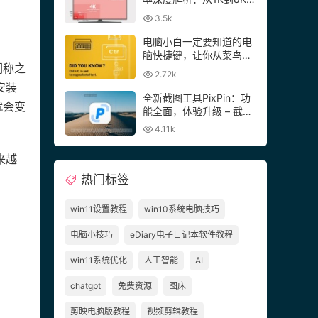
飞跃
3.5k
电脑小白一定要知道的电
脑快捷键，让你从菜鸟变
们称之
高手！
2.72k
安装
全新截图工具PixPin：功
就会变
能全面，体验升级 – 截
屏、贴图、标注、OCR、
4.11k
滚动截图、GIF录制
来越
热门标签
win11设置教程
win10系统电脑技巧
电脑小技巧
eDiary电子日记本软件教程
win11系统优化
人工智能
AI
chatgpt
免费资源
图床
剪映电脑版教程
视频剪辑教程