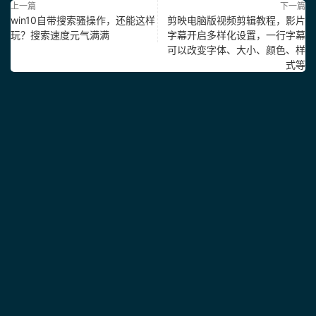
上一篇
下一篇
win10自带搜索骚操作，还能这样
剪映电脑版视频剪辑教程，影片
玩？搜索速度元气满满
字幕开启多样化设置，一行字幕
可以改变字体、大小、颜色、样
式等