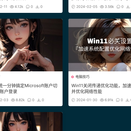
择
2-11
4.12k
0
0
2024-02-05
3.56k
0
巧
电脑技巧
系统一分钟搞定Microsoft账户切
Win11关闭传递优化功能，加
账户登录
并优化网络性能
2-03
8.82k
0
0
2024-01-30
6.91k
0