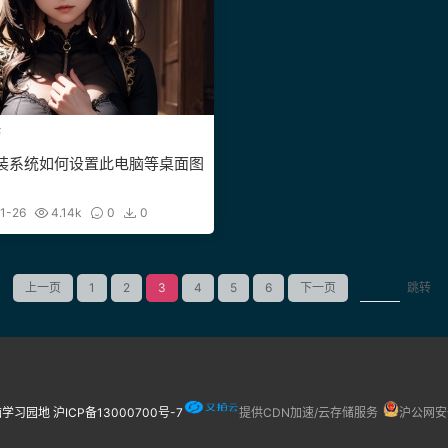
巧
1新装系统如何设置此电脑等桌面图
1-26
4.14k
0
0
上一页
1
2
3
4
5
6
下一页
跳转
脑学习园地
沪ICP备13000700号-7
提供CDN加速/云存储服务
沪公网安备