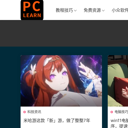
教程技巧
免费资源
小众软
科技资讯
电脑技
米哈游这款「新」游，做了整整7年
win1
序，提速